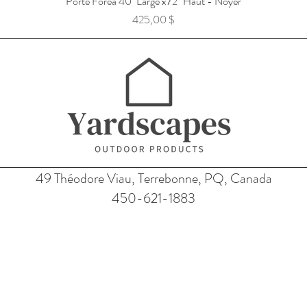
Porte Foréa 40'' Large x72" Haut - Noyer
Prix
425,00 $
49 Théodore Viau, Terrebonne, PQ, Canada
450-621-1883