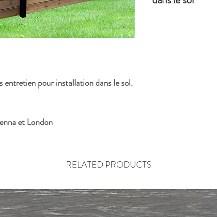
Poteau en aluminuiium no
les clôtures Vienna, Os
ntretien pour installation dans le sol.
ienna et London
RELATED PRODUCTS