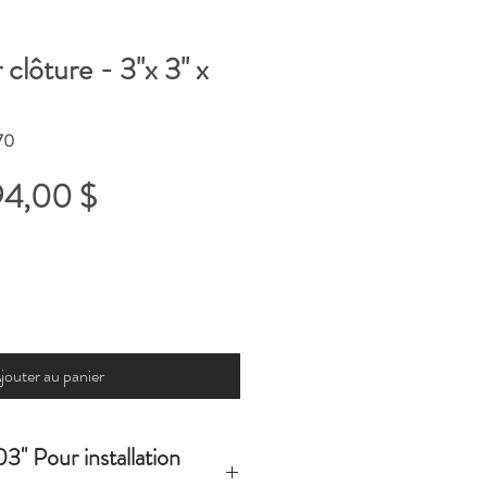
lôture - 3''x 3'' x
70
rix
Prix
94,00 $
riginal
promotionnel
jouter au panier
03'' Pour installation