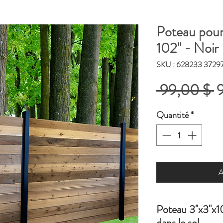
Poteau pour c
102'' - Noir
SKU : 628233 3729
P
 99,00 $ 
o
Quantité
*
A
Poteau 3''x3''x1
dans le sol