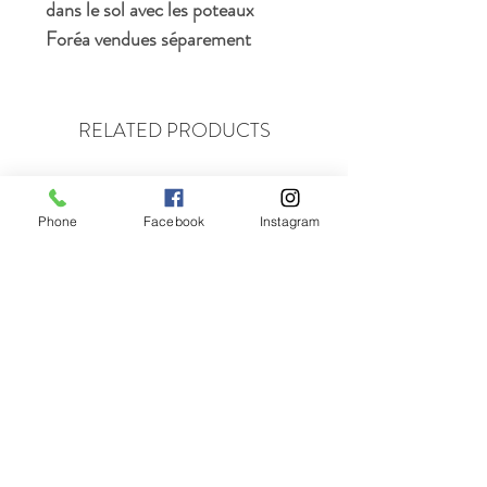
dans le sol avec les poteaux
Foréa vendues séparement
RELATED PRODUCTS
Nouveau Produit
Nouveau Produit
Phone
Facebook
Instagram
Porte Foréa 40'' Large x72"
Porte Foréa 40'' Large x