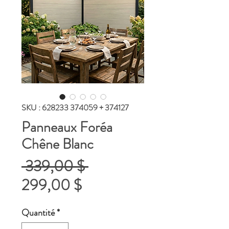
SKU : 628233 374059 + 374127
Panneaux Foréa
Chêne Blanc
Prix
 339,00 $ 
Prix
original
299,00 $
promotionnel
Quantité
*