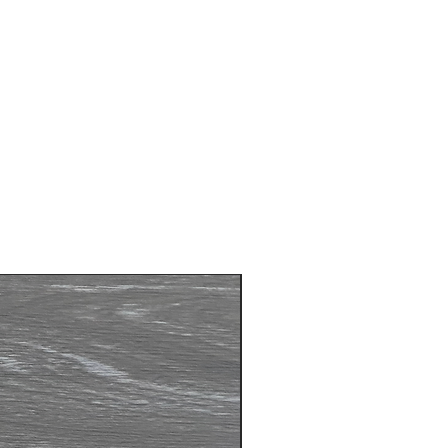
é avec les poteaux 2,5'' x 2,5''
être utilisé pour une installation
er
u en blanc
courante sans les poteaux 69,5''
'' centre à centre des poteaux de
Nouveau Produit