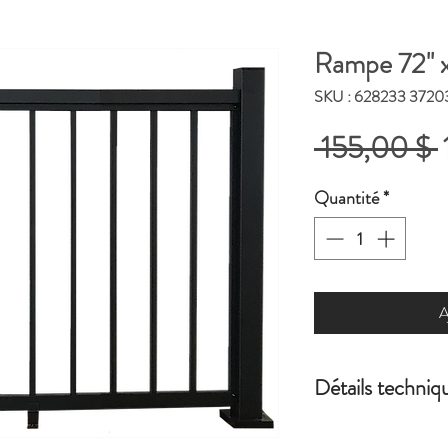
Rampe 72'' x
SKU : 628233 3720
 155,00 $ 
o
Quantité
*
A
Détails techniq
Dimension installé du