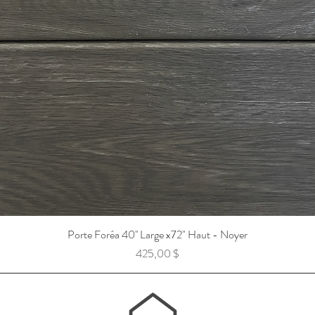
Porte Foréa 40'' Large x72" Haut - Noyer
Prix
425,00 $