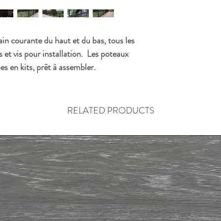
hauteur lorsqu'install
Chaque section peut-
régulière ou d'escali
Disponible en noir o
n courante du haut et du bas, tous les
Longueur de la main 
Longueur installé 72
et vis pour installation. Les poteaux
2,5''x2,5''
 en kits, prêt à assembler.
RELATED PRODUCTS