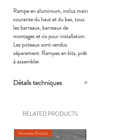
Rampe en aluminium, inclus main
courante du haut et du bas, tous
les barreaux, barreaux de
montages et vis pour installation.
Les poteaux sont vendus
séparement. Rampes en kits, prêt
à assembler.
Détails techniques
Dimension installé du produit 89.223''
de largeur x 36'' de hauteur
lorsqu'installé avec les poteaux 2,5'' x
RELATED PRODUCTS
2,5''
Pour rampes régulière seulement
Disponible en noir ou en blanc
Nouveau Produit
Nouveau Produit
Longueur de la main courante sans les